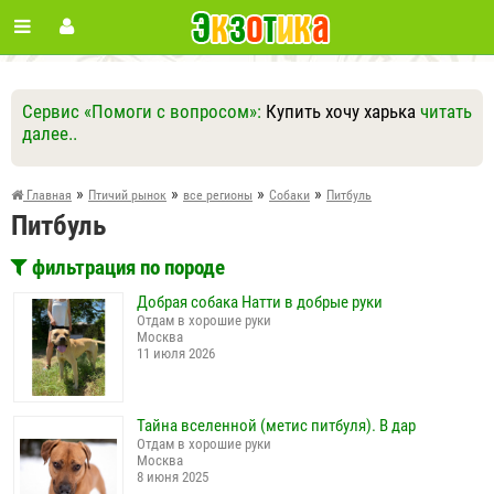
Сервис «Помоги с вопросом»:
Купить хочу харька
читать
далее..
Ответить
Другие вопросы
Задать вопрос
»
»
»
»
Главная
Птичий рынок
все регионы
Собаки
Питбуль
Питбуль
фильтрация по породе
Добрая собака Натти в добрые руки
Отдам в хорошие руки
Москва
11 июля 2026
Тайна вселенной (метис питбуля). В дар
Отдам в хорошие руки
Москва
8 июня 2025