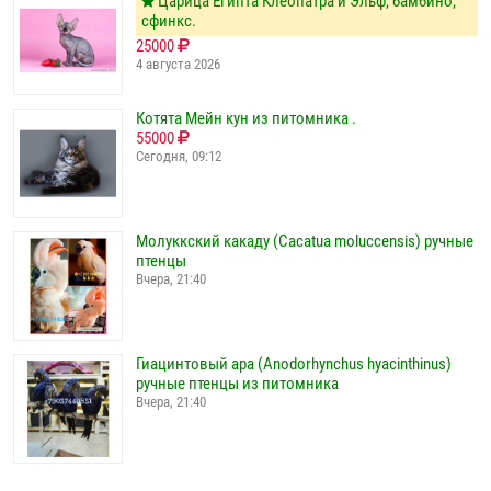
Царица Египта Клеопатра и Эльф, бамбино,
сфинкс.
25000
4 августа 2026
Котята Мейн кун из питомника .
55000
Сегодня, 09:12
Молуккский какаду (Cacatua moluccensis) ручные
птенцы
Вчера, 21:40
Гиацинтовый ара (Anodorhynchus hyacinthinus)
ручные птенцы из питомника
Вчера, 21:40