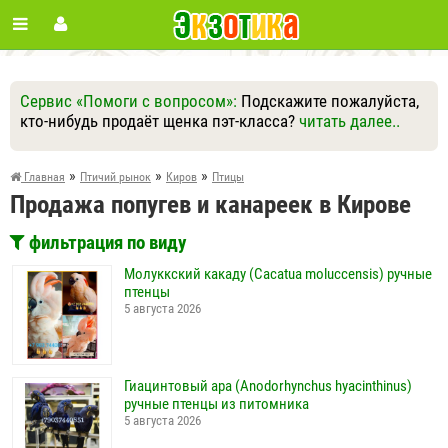
Сервис «Помоги с вопросом»:
Подскажите пожалуйста,
кто-нибудь продаёт щенка пэт-класса?
читать далее..
Ответить
Другие вопросы
Задать вопрос
»
»
»
Главная
Птичий рынок
Киров
Птицы
Продажа попугев и канареек в Кирове
фильтрация по виду
Молуккский какаду (Cacatua moluccensis) ручные
птенцы
5 августа 2026
Гиацинтовый ара (Anodorhynchus hyacinthinus)
ручные птенцы из питомника
5 августа 2026