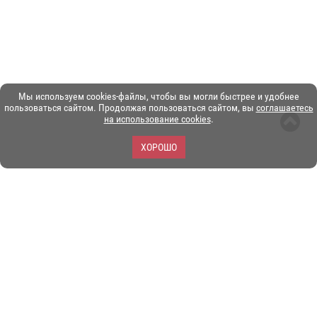
Мы используем cookies-файлы, чтобы вы могли быстрее и удобнее
пользоваться сайтом. Продолжая пользоваться сайтом, вы
соглашаетесь
на использование cookies
.
ХОРОШО
ЗОО-портал ЭКЗОТИКА. © Copyright 2003-2026.
Все логотипы, торговые марки и другие материалы на этом
сайте являются собственностью их законных владельцев.
При копировании материалов ссылка на www.ekzotika.com
обязательна.
Политика конфиденциальности.
Пользовательское
соглашение.
E-mail:
admin@ekzotika.com