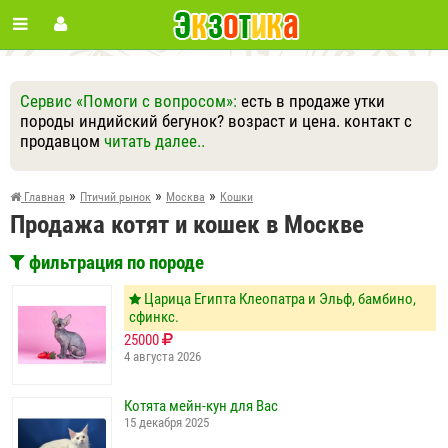
Сервис «Помоги с вопросом»:
есть в продаже утки
породы индийский бегунок? возраст и цена. контакт с
продавцом
читать далее..
Ответить
Другие вопросы
Задать вопрос
»
»
»
Главная
Птичий рынок
Москва
Кошки
Продажа котят и кошек в Москве
фильтрация по породе
Царица Египта Клеопатра и Эльф, бамбино,
сфинкс.
25000
4 августа 2026
Котята мейн-кун для Вас
15 декабря 2025