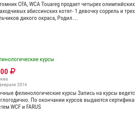
томник CFA, WCA Touareg продает четырех олимпийских
находчивых абиссинских котят- 1 девочку соррель и трех
льчиков дикого окраса, Родил…
линологические курсы
000
сква
февраля 2014
очные фелинологические курсы Запись на курсы ведет
углогодично. По окончании курсов выдаются сертифик
стем WCF и FARUS