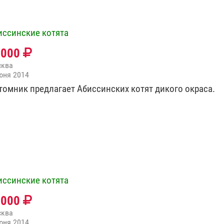
иссинские котята
0000
сква
юня 2014
томник предлагает Абиссинских котят дикого окраса.
иссинские котята
0000
сква
юня 2014