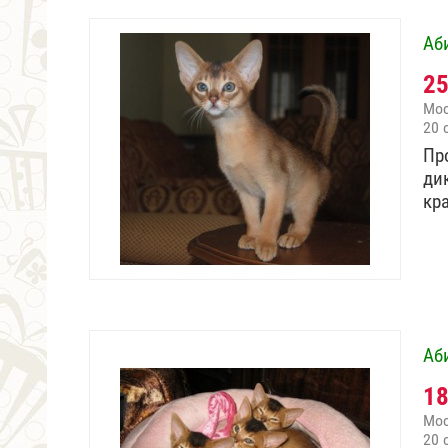
Аб
2
Мо
20 
Пр
ди
кр
Аб
1
Мо
20 