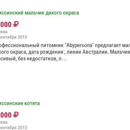
иссинский мальчик дикого окраса
5000
сква
сентября 2013
офессиональный питомник "Abypersona" предлагает ма
кого окраса, дата рождения , линии Австралии. Мальчи
асивый, без недостатков, л…
иссинские котята
8000
сква
сентября 2013