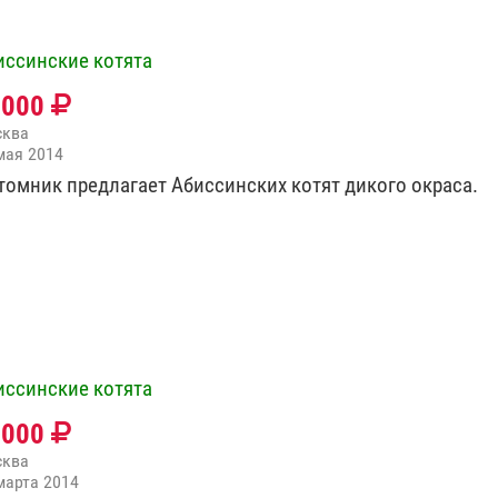
иссинские котята
0000
сква
мая 2014
томник предлагает Абиссинских котят дикого окраса.
иссинские котята
8000
сква
марта 2014