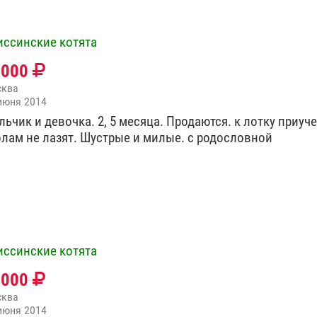
иссинские котята
2000
сква
июня 2014
ьчик и девочка. 2, 5 месяца. Продаются. к лотку приуч
олам не лазят. Шустрые и милые. с родословной
иссинские котята
0000
сква
июня 2014