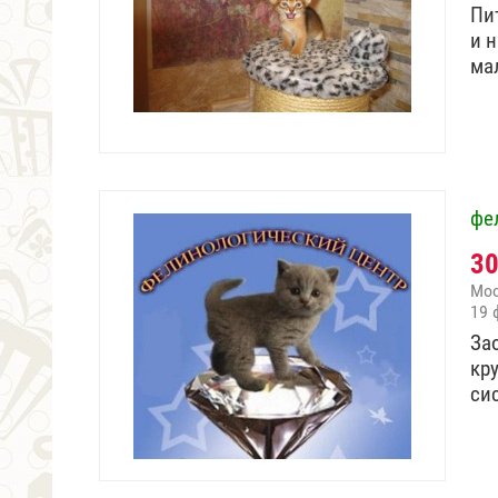
Пи
и 
ма
фе
3
Мо
19 
За
кр
си