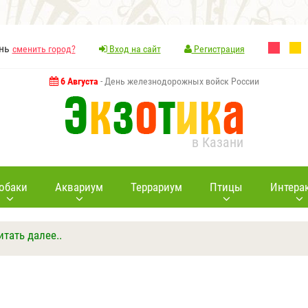
ань
сменить город?
Вход на сайт
Регистрация
6 Августа
- День железнодорожных войск России
в Казани
обаки
Аквариум
Террариум
Птицы
Интера
итать далее..
Ответить
Другие вопросы
Задать вопрос