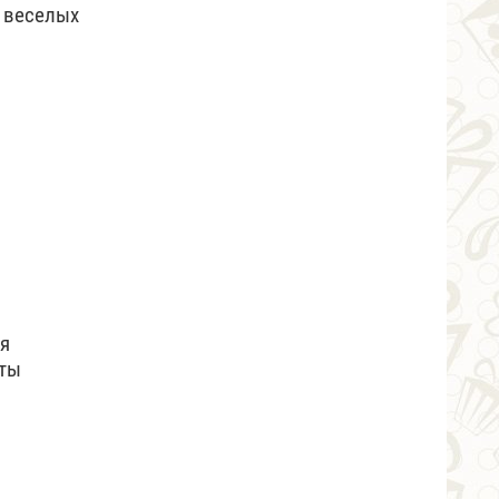
 веселых
ся
аты