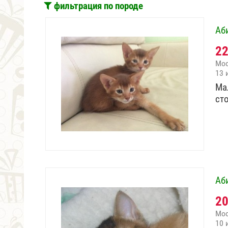
фильтрация по породе
Аб
2
Мо
13 
Мал
ст
Аб
2
Мо
10 