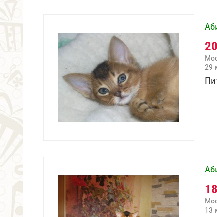
Аб
2
Мо
29 
Пи
Аб
1
Мо
13 