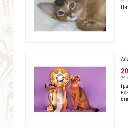
Пи
Аб
2
29 
Гр
ис
ст