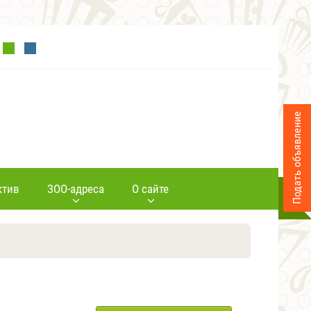
Подать объявление
ктив
ЗОО-адреса
О сайте