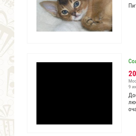
Пи
Со
2
Мо
9 и
До
лю
оч