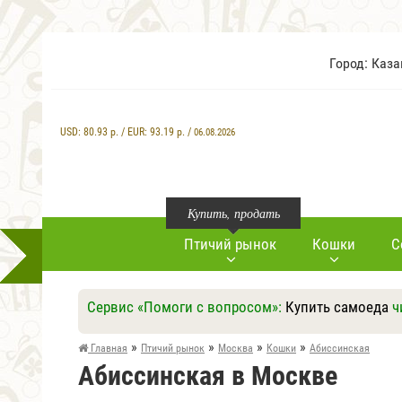
Город: Каз
USD:
80.93
р. / EUR:
93.19
р. /
06.08.2026
Купить, продать
Птичий рынок
Кошки
С
Сервис «Помоги с вопросом»:
Купить самоеда
ч
»
»
»
»
Главная
Птичий рынок
Москва
Кошки
Абиссинская
Абиссинская в Москве