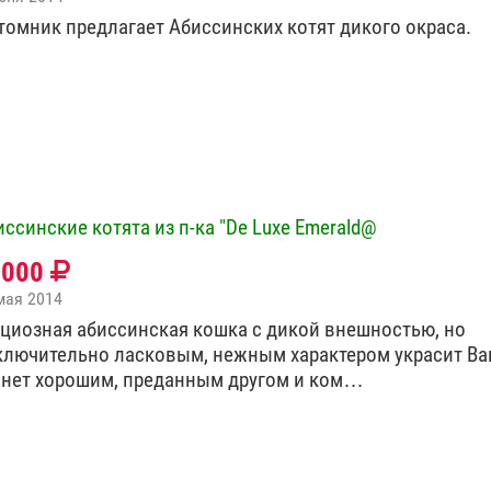
томник предлагает Абиссинских котят дикого окраса.
иссинские котята из п-ка "De Luxe Emerald@
0000
мая 2014
ациозная абиссинская кошка с дикой внешностью, но
ключительно ласковым, нежным характером украсит Ва
анет хорошим, преданным другом и ком…