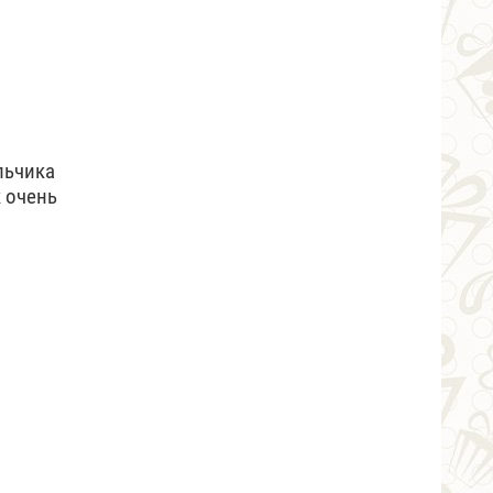
льчика
к очень