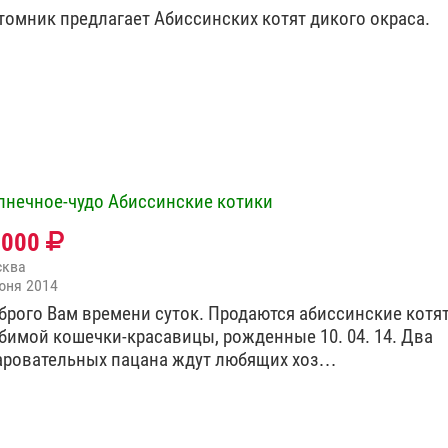
томник предлагает Абиссинских котят дикого окраса.
лнечное-чудо Абиссинские котики
0000
сква
юня 2014
брого Вам времени суток. Продаются абиссинские котят
бимой кошечки-красавицы, рожденные 10. 04. 14. Два
аровательных пацана ждут любящих хоз…