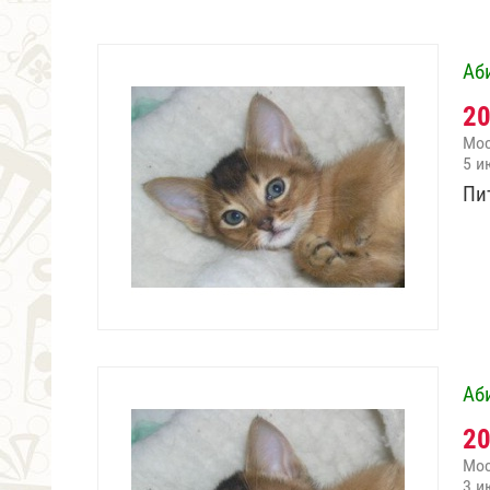
Аб
2
Мо
5 и
Пи
Аб
2
Мо
3 и