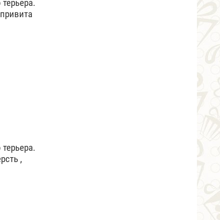
 терьера.
 привита
 терьера.
рсть ,