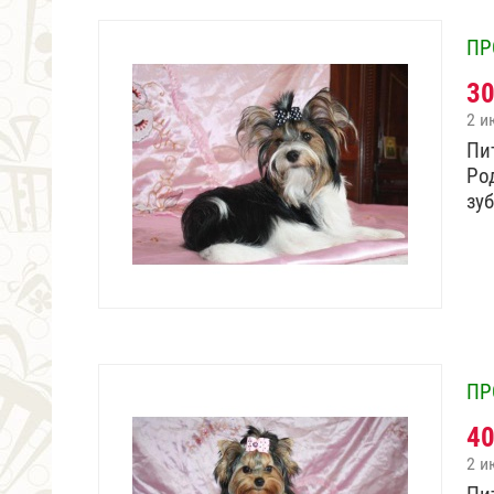
ПР
3
2 и
Пи
Ро
зу
ПР
4
2 и