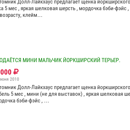
томник Долл-Лайкхаус предлагает щенка йоркширского
а 5 мес , яркая шелковая шерсть , мордочка бэби-фэйс ,
 возрасту, клейм…
ОДАЁТСЯ МИНИ МАЛЬЧИК ЙОРКШИРСКИЙ ТЕРЬЕР.
0000
июня 2010
томник Долл-Лайкхаус предлагает щенка йоркширского
ель 5 мес , мини (не для выставок) , яркая шелковая ше
рдочка бэби-фэйс , …