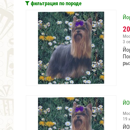
фильтрация по породе
Йо
2
Мо
3 с
Йо
По
ры
ЙО
Мо
19 
ЙО