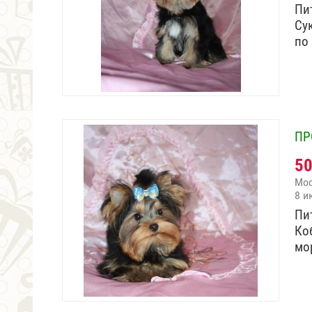
Пи
Cук
по
ПР
5
Мо
8 и
Пи
Коб
мо