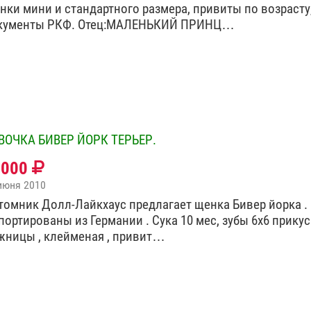
нки мини и стандартного размера, привиты по возрасту
кументы РКФ. Отец:МАЛЕНЬКИЙ ПРИНЦ…
ВОЧКА БИВЕР ЙОРК ТЕРЬЕР.
0000
июня 2010
томник Долл-Лайкхаус предлагает щенка Бивер йорка .
портированы из Германии . Сука 10 мес, зубы 6х6 прикус
жницы , клейменая , привит…