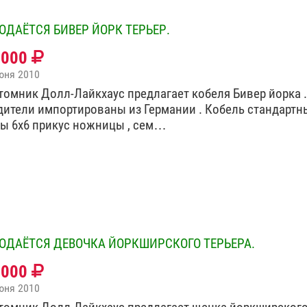
ОДАЁТСЯ БИВЕР ЙОРК ТЕРЬЕР.
0000
юня 2010
томник Долл-Лайкхаус предлагает кобеля Бивер йорка .
дители импортированы из Германии . Кобель стандартны
бы 6х6 прикус ножницы , сем…
ОДАЁТСЯ ДЕВОЧКА ЙОРКШИРСКОГО ТЕРЬЕРА.
0000
юня 2010