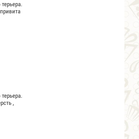
 терьера.
 привита
 терьера.
рсть ,