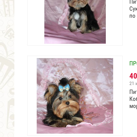
Пи
Cук
по
ПР
4
21 
Пи
Коб
мо