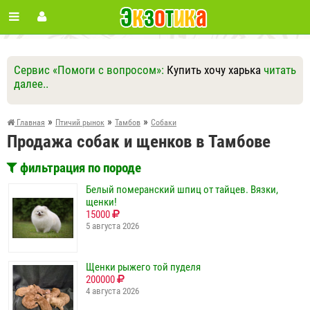
Сервис «Помоги с вопросом»:
Купить хочу харька
читать
далее..
Ответить
Другие вопросы
Задать вопрос
»
»
»
Главная
Птичий рынок
Тамбов
Собаки
Продажа собак и щенков в Тамбове
фильтрация по породе
Белый померанский шпиц от тайцев. Вязки,
щенки!
15000
5 августа 2026
Щенки рыжего той пуделя
200000
4 августа 2026