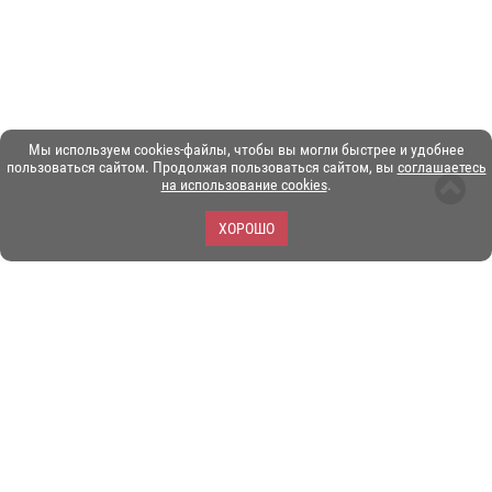
Мы используем cookies-файлы, чтобы вы могли быстрее и удобнее
пользоваться сайтом. Продолжая пользоваться сайтом, вы
соглашаетесь
на использование cookies
.
ХОРОШО
ЗОО-портал ЭКЗОТИКА. © Copyright 2003-2026.
Все логотипы, торговые марки и другие материалы на этом
сайте являются собственностью их законных владельцев.
При копировании материалов ссылка на www.ekzotika.com
обязательна.
Политика конфиденциальности.
Пользовательское
соглашение.
E-mail:
admin@ekzotika.com