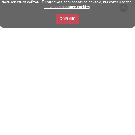
пользоваться сайтом. Продолжая пользоваться сайтом, вы
соглашаетесь
на использование cookies
.
ХОРОШО
ЗОО-портал ЭКЗОТИКА. © Copyright 2003-2026.
Все логотипы, торговые марки и другие материалы на этом
сайте являются собственностью их законных владельцев.
При копировании материалов ссылка на www.ekzotika.com
обязательна.
Политика конфиденциальности.
Пользовательское
соглашение.
E-mail:
admin@ekzotika.com