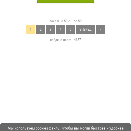
показано 50 с 1 по 50
1
2
3
4
5
ВПЕРЕД
»
найдено всего - 4687
Мы используем cookies-файлы, чтобы вы могли быстрее и удобнее