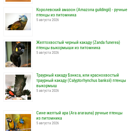
Королевский амазон (Amazona guildingii) - ручные
птенцы из питомника
5 августа 2026
Желтохвостый черный какаду (Zanda funerea)
птенцы выкормыши из питомника
5 августа 2026
Траурный какаду Бэнкса, или краснохвостый
траурный какаду (Calyptorhynchus banksii) птенцы
выкормыш
5 августа 2026
Сине-желтый ара (Ara ararauna) ручные птенцы
из питомника
5 августа 2026