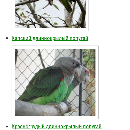
Капский длиннокрылый попугай
Красногрудый длиннокрылый попугай