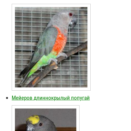
Мейеров длиннокрылый попугай