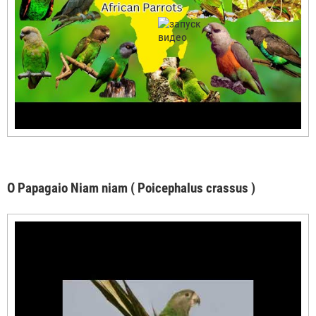
O Papagaio Niam niam ( Poicephalus crassus )