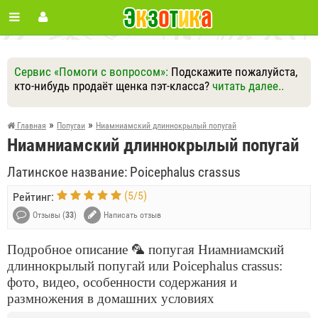
Сервис «Помоги с вопросом»:
Подскажите пожалуйста,
кто-нибудь продаёт щенка пэт-класса?
читать далее..
Ответить
Другие вопросы
Задать вопрос
»
»
Главная
Попугаи
Ниамниамский длиннокрылый попугай
Ниамниамский длиннокрылый попугай
Латинское название: Poicephalus crassus
(
5
/
5
)
Рейтинг:
Отзывы (
33
)
Написать отзыв
Подробное описание 🦜 попугая Ниамниамский
длиннокрылый попугай или Poicephalus crassus:
фото, видео, особенности содержания и
размножения в домашних условиях