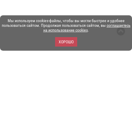
Мы используем cookies-файлы, чтобы вы могли быстрее и удобнее
пользоваться сайтом. Продолжая пользоваться сайтом, вы
соглашаетесь
на использование cookies
.
ХОРОШО
ЗОО-портал ЭКЗОТИКА. © Copyright 2003-2026.
Все логотипы, торговые марки и другие материалы на этом
сайте являются собственностью их законных владельцев.
При копировании материалов ссылка на www.ekzotika.com
обязательна.
Политика конфиденциальности.
Пользовательское
соглашение.
E-mail:
admin@ekzotika.com