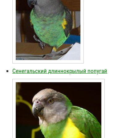
Сенегальский длиннокрылый попугай