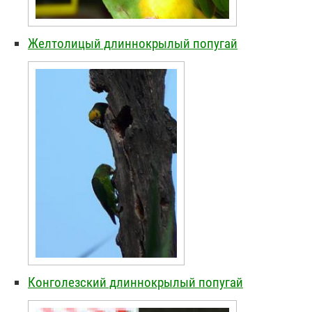
Желтолицый длиннокрылый попугай
Конголезский длиннокрылый попугай