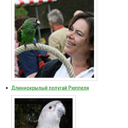
Длиннокрылый попугай Рюппеля